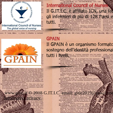
International Council of Nurses
Il G.IT.I.C. è affiliato ICN, una f
gli infermieri di più di 128 Paesi 
tutti.
GPAIN
Il GPAIN è un organismo formato da
sostegno dell'identità professiona
tutti i livelli.
www.gitic.it
© 2018 G.IT.I.C. email:
gitic2019@gm
Informativa privacy