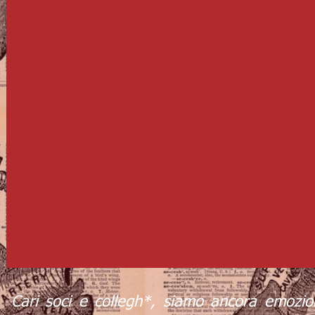
Cari soci e collegh*, siamo ancora emozio