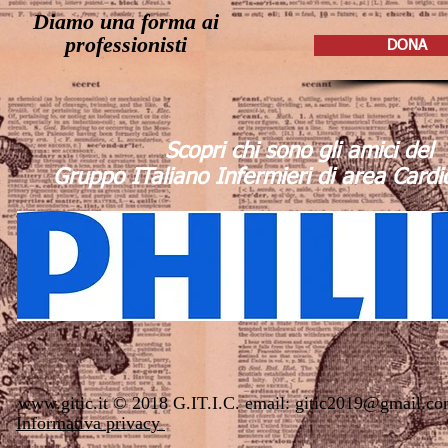
Diamo una forma ai
professionisti
DONA
Scopri chi sono gli amici del
Gruppo ITaliano Infermieri di area Cardi
www.gitic.it
© 2018 G.IT.I.C. email:
gitic2019@gm
Informativa privacy